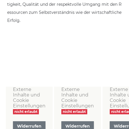
tigkeit, Qualität und der respektvolle Umgang mit den R
essourcen zum Selbstverständnis wie der wirtschaftliche
Erfolg.
Externe
Externe
Externe
Inhalte und
Inhalte und
Inhalte
Cookie
Cookie
Cookie
Einstellungen
Einstellungen
Einstel
nicht erlaubt
nicht erlaubt
nicht erla
Widerrufen
Widerrufen
Widerr