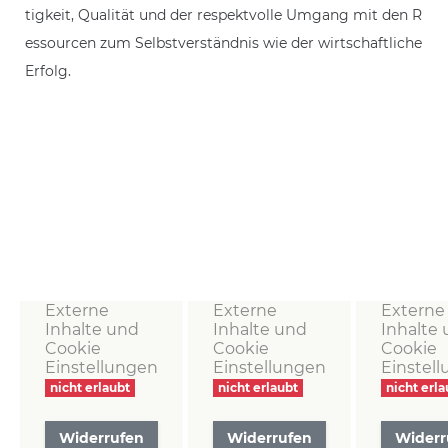
tigkeit, Qualität und der respektvolle Umgang mit den R
essourcen zum Selbstverständnis wie der wirtschaftliche
Erfolg.
Externe
Externe
Externe
Inhalte und
Inhalte und
Inhalte
Cookie
Cookie
Cookie
Einstellungen
Einstellungen
Einstel
nicht erlaubt
nicht erlaubt
nicht erla
Widerrufen
Widerrufen
Widerr